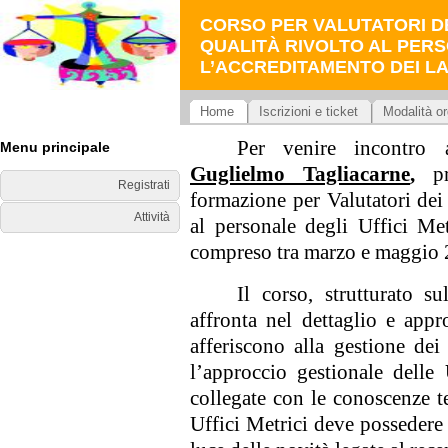
CORSO PER VALUTATORI DE
QUALITÀ RIVOLTO AL PERS
L’ACCREDITAMENTO DEI LAB
Home
Iscrizioni e ticket
Modalità or
Per venire incontro 
Menu principale
Guglielmo Tagliacarne
,
p
Registrati
formazione per Valutatori dei 
Attività
al personale degli Uffici Met
compreso tra marzo e maggio
Il corso, strutturato su
affronta nel dettaglio e app
afferiscono alla gestione dei
l’approccio gestionale delle
collegate con le conoscenze t
Uffici Metrici deve possedere 